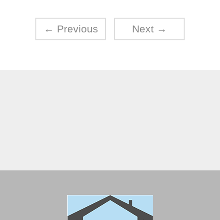
←
Previous
Next
→
ref-17