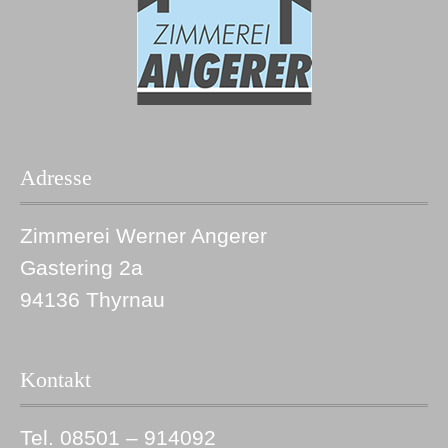
Adresse
Zimmerei Werner Angerer
Gastering 2a
94136 Thyrnau
Kontakt
Tel. 08501 – 914092